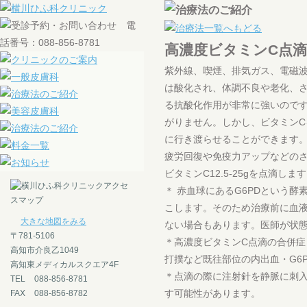
高濃度ビタミンC点
紫外線、喫煙、排気ガス、電磁
は酸化され、体調不良や老化、
る抗酸化作用が非常に強いので
がりません。しかし、ビタミン
に行き渡らせることができます
疲労回復や免疫力アップなどの
ビタミンC12.5-25gを点滴し
＊ 赤血球にあるG6PDという
こします。そのため治療前に血
大きな地図をみる
ない場合もあります。医師が状
〒781-5106
＊高濃度ビタミンC点滴の合併
高知市介良乙1049
打撲など既往部位の内出血・G6
高知東メディカルスクエア4F
＊点滴の際に注射針を静脈に刺
TEL
088-856-8781
す可能性があります。
FAX
088-856-8782